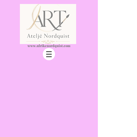
www.ulrikeno
rdquist.com